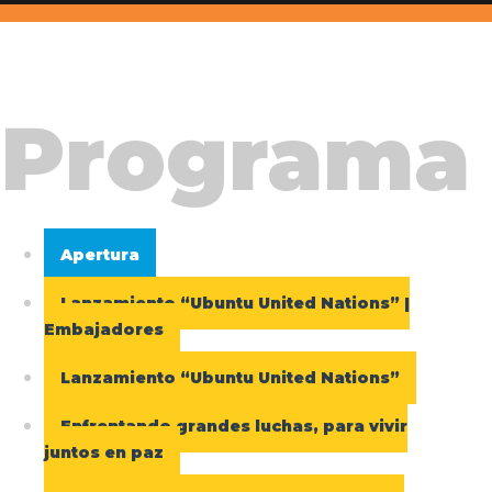
Programa
Apertura
Lanzamiento “Ubuntu United Nations” |
Embajadores
Lanzamiento “Ubuntu United Nations”
Enfrentando grandes luchas, para vivir
juntos en paz