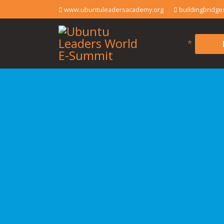
www.ubuntuleadersacademy.org
buildingbridg
*