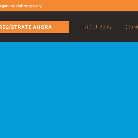
es@mandelabridges.org
RECURSOS
E-CON
REGÍSTRATE AHORA