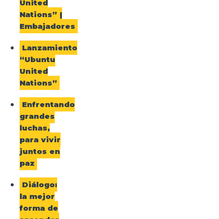
United
Nations” |
Embajadores
Lanzamiento
“Ubuntu
United
Nations”
Enfrentando
grandes
luchas,
para vivir
juntos en
paz
Diálogo:
la mejor
forma de