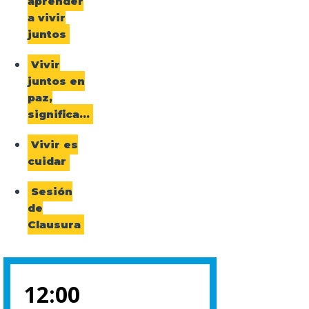
aprender
a vivir
juntos
Vivir
juntos en
paz,
significa…
Vivir es
cuidar
Sesión
de
Clausura
12:00