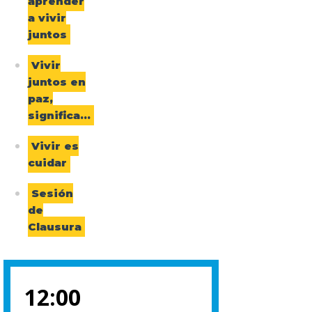
aprender
a vivir
juntos
Vivir
juntos en
paz,
significa…
Vivir es
cuidar
Sesión
de
Clausura
12:00