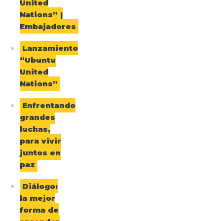
United
Nations” |
Embajadores
Lanzamiento
“Ubuntu
United
Nations”
Enfrentando
grandes
luchas,
para vivir
juntos en
paz
Diálogo:
la mejor
forma de